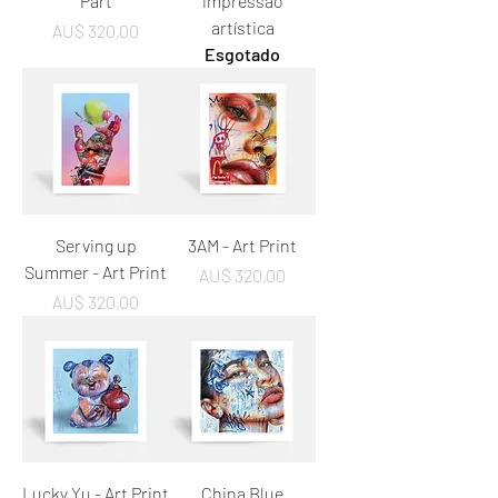
Part
impressão
artística
Preço
AU$ 320,00
Esgotado
Serving up
3AM - Art Print
Summer - Art Print
Preço
AU$ 320,00
Preço
AU$ 320,00
Lucky Yu - Art Print
China Blue