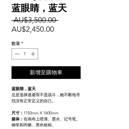
蓝眼睛，蓝天
一
 AU$3,500.00 
促
般
AU$2,450.00
銷
價
數量
*
價
格
格
新增至購物車
蓝眼睛，蓝天
总是选择逃避而不是战斗，她不断地寻
找没有正常定义的自己。
尺寸：
1150mm X 1600mm
媒体：
在画布上喷漆、墨水、记号笔、
钢笔和丙烯。黑色框框。