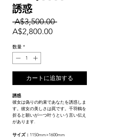
誘惑
通
 A$3,500.00 
セ
常
A$2,800.00
ー
価
数量
*
ル
格
価
格
カートに追加する
誘惑
彼女は偽りの約束であなたを誘惑しま
す。彼女の美しさは罠です。千羽鶴を
折ると願いが一つ叶うという言い伝え
があります.
サイズ：
1150mm×1600mm