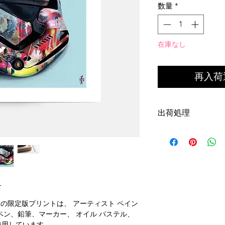
数量
*
在庫なし
再入荷
出荷処理
今ならオースト
注文は、支払いが受領
以内に発送され
注文は、オース
で発送されます
ト
すべての国際注
30 豪ドル、フレ
のみの限定版プリントは、 アーティスト ペイン
です。
ペン、鉛筆、マーカー、 オイル パステル、
配送先住所を正
使用しています。