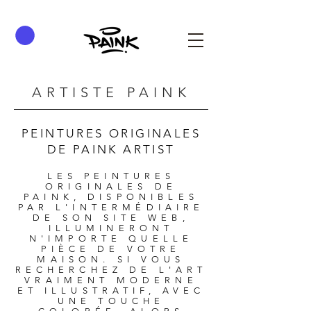
ARTISTE PAINK
PEINTURES ORIGINALES
DE PAINK ARTIST
LES PEINTURES
ORIGINALES DE
PAINK, DISPONIBLES
PAR L'INTERMÉDIAIRE
DE SON SITE WEB,
ILLUMINERONT
N'IMPORTE QUELLE
PIÈCE DE VOTRE
MAISON. SI VOUS
RECHERCHEZ DE L'ART
VRAIMENT MODERNE
ET ILLUSTRATIF, AVEC
UNE TOUCHE