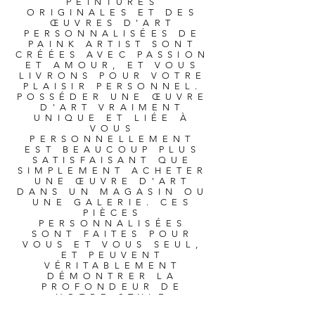
PEINTURES
ORIGINALES ET DES
ŒUVRES D'ART
PERSONNALISÉES DE
PAINK ARTIST SONT
CRÉÉES AVEC PASSION
ET AMOUR, ET VOUS
LIVRONS POUR VOTRE
PLAISIR PERSONNEL.
POSSÉDER UNE ŒUVRE
D'ART VRAIMENT
UNIQUE ET LIÉE À
VOUS
PERSONNELLEMENT
EST BEAUCOUP PLUS
SATISFAISANT QUE
SIMPLEMENT ACHETER
UNE ŒUVRE D'ART
DANS UN MAGASIN OU
UNE GALERIE. CES
PIÈCES
PERSONNALISÉES
SONT FAITES POUR
VOUS ET VOUS SEUL,
ET PEUVENT
VÉRITABLEMENT
DÉMONTRER LA
PROFONDEUR DE
VOTRE STYLE
ARTISTIQUE ET DE