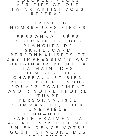
COLORÉE, ALORS
VÉRIFIEZ CE QUE
PAINK ARTIST VOUS
RÉSERVE.
IL EXISTE DE
NOMBREUSES PIÈCES
D'ARTS
PERSONNALISÉES
DISPONIBLES, DES
PLANCHES DE
SKATEBOARD
PERSONNALISÉES ET
DES IMPRESSIONS AUX
ORIGINAUX PEINTS À
LA MAIN, DES
CHEMISES, DES
CHAPEAUX ET BIEN
PLUS ENCORE. VOUS
POUVEZ ÉGALEMENT
AVOIR VOTRE PROPRE
ŒUVRE
PERSONNALISÉE
COMMANDÉE, POUR
UNE PIÈCE
ÉTONNANTE QUI
PARLE VRAIMENT À
VOTRE ESPRIT ET MET
EN ÉVIDENCE VOTRE
GOÛT. CHACUNE DES