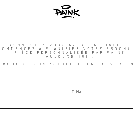
CONNECTEZ-VOUS AVEC L'ARTISTE ET
COMMENCEZ À PLANIFIER VOTRE PROCHA
PIÈCE PERSONNALISÉE PAR PAINK
AUJOURD'HUI !
COMMISSIONS ACTUELLEMENT OUVERTE