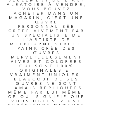
SEULEMENT DE L'ART
ALÉATOIRE À VENDRE,
VOUS POUVEZ
ACHETER DANS UN
MAGASIN, C'EST UNE
ŒUVRE
PERSONNALISÉE
CRÉÉE VIVEMENT PAR
UN SPÉCIALISTE DE
L'ARTISTE DE
MELBOURNE STREET.
PAINK CRÉE DES
ŒUVRES
MERVEILLEUSEMENT
VIVES ET COLORÉES
QUI SONT 100%
ORIGINALES ET
VRAIMENT UNIQUES.
BEAUCOUP DE SES
ŒUVRES NE SONT
JAMAIS RÉPLIQUÉES
MÊME PAR LUI-MÊME,
CE QUI SIGNIFIE QUE
VOUS OBTENEZ UNE
EXPÉRIENCE D'ŒUVRE
D'ART QUI NE SERA
PLUS JAMAIS
RESENTARIE, UN
MOMENT FOURNI DE
PURE JOIE À TRAVERS