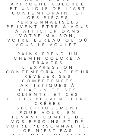
APPROCHE COLORÉE
ET UNIQUE DE L'ART
CONTEMPORAIN, ET
CES PIÈCES
PERSONNALISÉES
PEUVENT ÊTRE À VOUS
À AFFICHER DANS
VOTRE MAISON,
VOTRE BUREAU OU OÙ
VOUS LE VOULEZ.
PAINK PREND UN
CHEMIN COLORÉ À
TRAVERS
L'EXPRESSION
CONTEMPORAINE POUR
RÉVÉLER SES
COMPÉTENCES
ARTISTIQUES À
CHACUN DE SES
CLIENTS, ET CES
PIÈCES PEUVENT ÊTRE
CRÉÉES
SPÉCIFIQUEMENT
POUR VOUS, EN
TENANT COMPTE DE
VOS BESOINS ET DE
VOTRE PERSONNALITÉ.
CE N'EST PAS