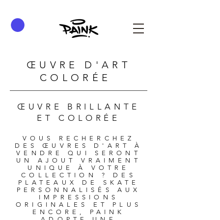
ŒUVRE D'ART
COLORÉE
ŒUVRE BRILLANTE
ET COLORÉE
VOUS RECHERCHEZ
DES ŒUVRES D'ART À
VENDRE QUI SERONT
UN AJOUT VRAIMENT
UNIQUE À VOTRE
COLLECTION ? DES
PLATEAUX DE SKATE
PERSONNALISÉS AUX
IMPRESSIONS
ORIGINALES ET PLUS
ENCORE, PAINK
ADOPTE UNE