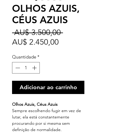
OLHOS AZUIS,
CÉUS AZUIS
Preço
 AU$ 3.500,00 
Preço
normal
AU$ 2.450,00
promocional
Quantidade
*
Adicionar ao carrinho
Olhos Azuis, Céus Azuis
Sempre escolhendo fugir em vez de
lutar, ela está constantemente
procurando por si mesma sem
definição de normalidade.