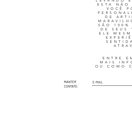
LEVANDO E
ESTA NÃO
VOCÊ P
PERSONAL
DE ART
MARAVILH
SÃO 100%
DE SEUS
ELE MESM
EXPERI
SENTID
ATRA
ENTRE E
MAIS INF
OU COMO C
MANTER
CONTATO: