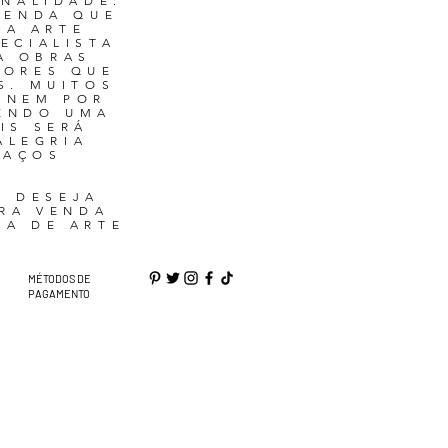
ONALIDADE.
VENDA QUE
MA ARTE
ECIALISTA
A OBRAS
CORES QUE
S. MUITOS
 NEM POR
TENDO UMA
IS SERÁ
ALEGRIA
RAÇOS
Ê DESEJA
ARA VENDA
RA DE ARTE
MÉTODOS DE
PAGAMENTO