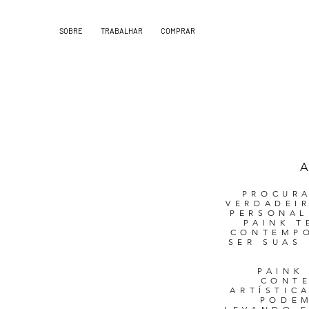
SOBRE
TRABALHAR
COMPRAR
PROCURA
VERDADEI
PERSONAL
PAINK 
CONTEMPO
SER SUAS
PAINK
CONTE
ARTÍSTIC
PODEM