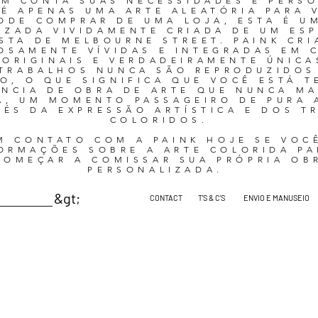
M CONTA SUAS NECESSIDADES E PERS
 É APENAS UMA ARTE ALEATÓRIA PARA 
ODE COMPRAR DE UMA LOJA, ESTA É U
IZADA VIVIDAMENTE CRIADA DE UM ESP
ISTA DE MELBOURNE STREET. PAINK CRI
OSAMENTE VÍVIDAS E INTEGRADAS EM 
 ORIGINAIS E VERDADEIRAMENTE ÚNICA
 TRABALHOS NUNCA SÃO REPRODUZIDOS
O, O QUE SIGNIFICA QUE VOCÊ ESTÁ 
ÊNCIA DE OBRA DE ARTE QUE NUNCA MA
A, UM MOMENTO PASSAGEIRO DE PURA 
VÉS DA EXPRESSÃO ARTÍSTICA E DOS T
COLORIDOS.
M CONTATO COM A PAINK HOJE SE VOC
ORMAÇÕES SOBRE A ARTE COLORIDA P
OMEÇAR A COMISSAR SUA PRÓPRIA OB
PERSONALIZADA.
&gt;
CONTACT
T'S & C'S
ENVIO E MANUSEIO