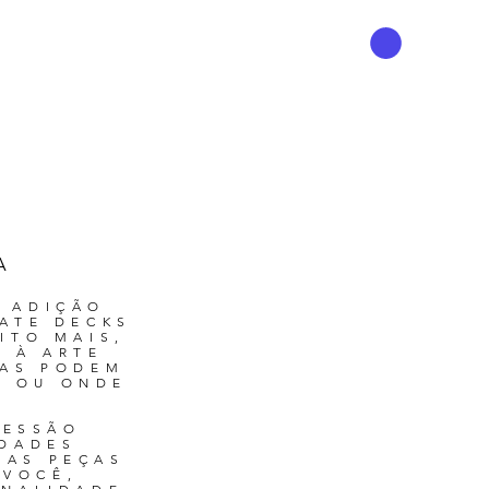
A
A ADIÇÃO
ATE DECKS
ITO MAIS,
 À ARTE
DAS PODEM
O OU ONDE
RESSÃO
IDADES
SAS PEÇAS
 VOCÊ,