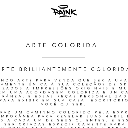
ARTE COLORIDA
ARTE BRILHANTEMENTE COLORID
NDO ARTE PARA VENDA QUE SERIA UM
RAMENTE ÚNICA À SUA COLEÇÃO? DE SK
IZADOS A IMPRESSÕES ORIGINAIS E MU
TEM UMA ABORDAGEM COLORIDA E ÚNICA
RÂNEA, E ESSAS PEÇAS PERSONALIZA
 PARA EXIBIR EM SUA CASA, ESCRITÓRI
VOCÊ QUISER.
 FAZ UM CAMINHO COLORIDO PELA EXP
MPORÂNEA PARA REVELAR SUAS HABIL
AS A CADA UM DE SEUS CLIENTES, E ES
 SER CRIADAS ESPECIFICAMENTE PARA