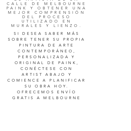
CALLE DE MELBOURNE
PAINK Y OBTENER UNA
MEJOR COMPRENSIÓN
DEL PROCESO
UTILIZADO EN
MURALES Y LIENZO.
SI DESEA SABER MÁS
SOBRE TENER SU PROPIA
PINTURA DE ARTE
CONTEMPORÁNEO,
PERSONALIZADA Y
ORIGINAL DE PAINK,
CONÉCTESE CON
ARTIST ABAJO Y
COMIENCE A PLANIFICAR
SU OBRA HOY.
OFRECEMOS ENVÍO
GRATIS A MELBOURNE
VICTORIA AUSTRALIA
PARA TODAS LAS OBRAS
DE ARTE
ORIGINALES ORDERS.