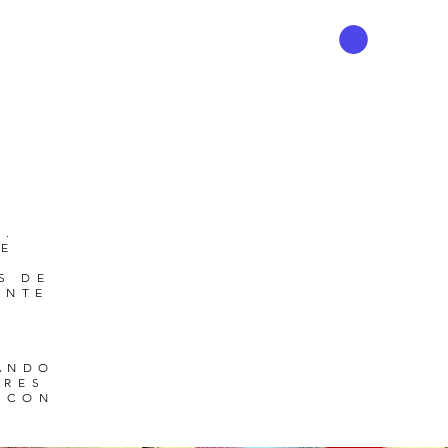
R.
TE
S DE
ENTE
ZANDO
ORES
 CON