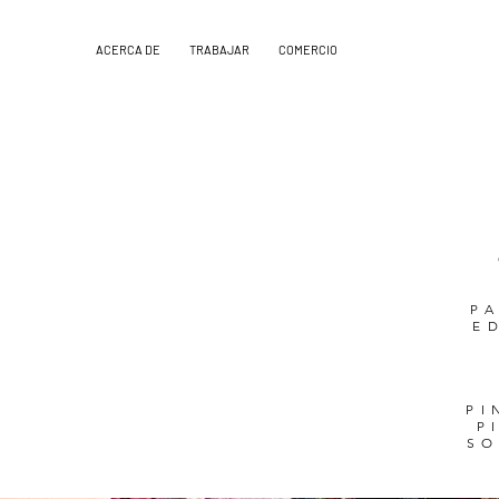
ACERCA DE
TRABAJAR
COMERCIO
P
E
PI
P
SO